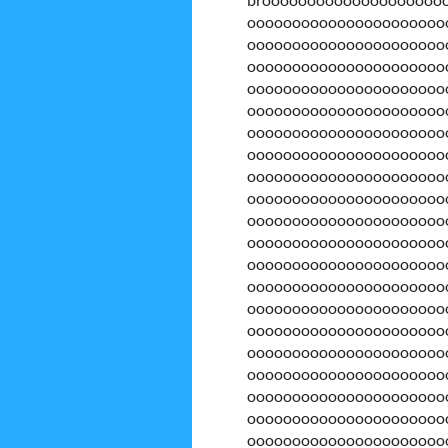
oooooooooooooooooooooo
oooooooooooooooooooooo
oooooooooooooooooooooo
oooooooooooooooooooooo
oooooooooooooooooooooo
oooooooooooooooooooooo
oooooooooooooooooooooo
oooooooooooooooooooooo
oooooooooooooooooooooo
oooooooooooooooooooooo
oooooooooooooooooooooo
oooooooooooooooooooooo
oooooooooooooooooooooo
oooooooooooooooooooooo
oooooooooooooooooooooo
oooooooooooooooooooooo
oooooooooooooooooooooo
oooooooooooooooooooooo
oooooooooooooooooooooo
oooooooooooooooooooooo