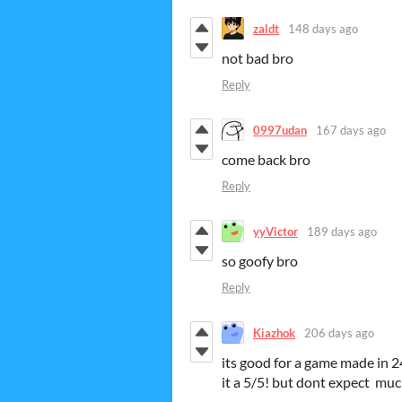
zaldt
148 days ago
not bad bro
Reply
0997udan
167 days ago
come back bro
Reply
yyVictor
189 days ago
so goofy bro
Reply
Kiazhok
206 days ago
its good for a game made in 24 
it a 5/5! but dont expect mu