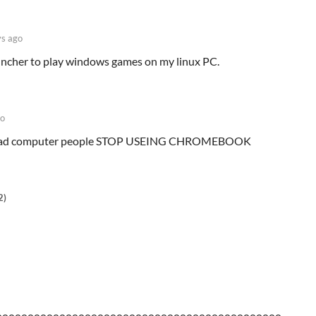
s ago
auncher to play windows games on my linux PC.
go
 a bad computer people STOP USEING CHROMEBOOK
2)
ooooooooooooooooooooooooooooooooooooooooooooo