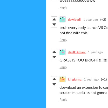
woaaaaaaaaooowww
Reply
dawievdl
1 year ago
(+2)
bruh everybody launch VS Cod
not fine with this
Reply
danlDAmanl
1 year ago
GRASS IS TOO BRIGHT!!!!!!!!!!!
Reply
kingiannz
1 year ago
(+1)
download an extension to conve
scratch.mit.edu its not gonn
Reply