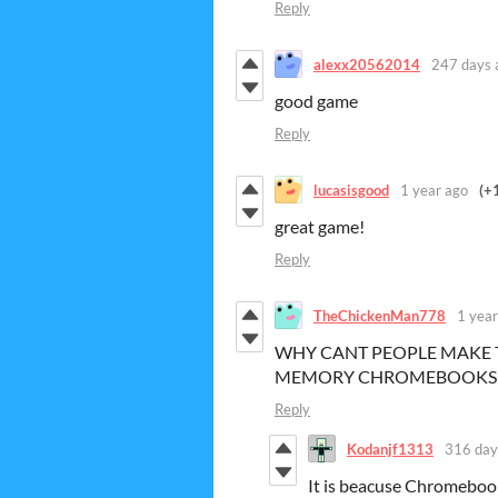
Reply
alexx20562014
247 days 
good game
Reply
lucasisgood
1 year ago
(+
great game!
Reply
TheChickenMan778
1 year
WHY CANT PEOPLE MAKE 
MEMORY CHROMEBOOKS LI
Reply
Kodanjf1313
316 day
It is beacuse Chromeboo