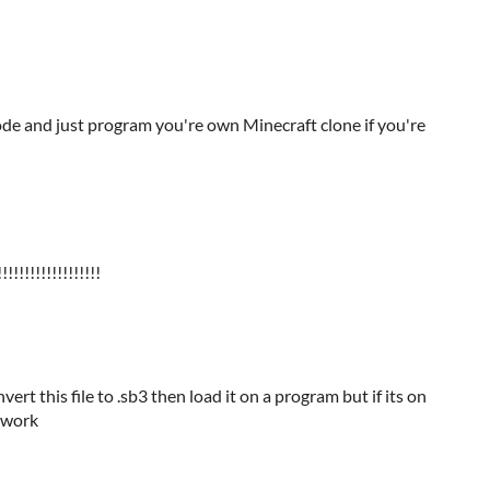
e and just program you're own Minecraft clone if you're
!!!!!!!!!!!!!!!
rt this file to .sb3 then load it on a program but if its on
a work