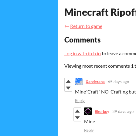
Minecraft Ripof
←
Return to game
Comments
Log in with itch.io
to leave a comm
Viewing most recent comments
1
Xanderana
65 days ago
Mine"Craft" NO Crafting but it 
Reply
Bkerboy
39 days ago
Mine
Reply