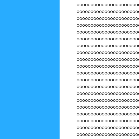
oooooooooooooooooooooo
oooooooooooooooooooooo
oooooooooooooooooooooo
oooooooooooooooooooooo
oooooooooooooooooooooo
oooooooooooooooooooooo
oooooooooooooooooooooo
oooooooooooooooooooooo
oooooooooooooooooooooo
oooooooooooooooooooooo
oooooooooooooooooooooo
oooooooooooooooooooooo
oooooooooooooooooooooo
oooooooooooooooooooooo
oooooooooooooooooooooo
oooooooooooooooooooooo
oooooooooooooooooooooo
oooooooooooooooooooooo
oooooooooooooooooooooo
oooooooooooooooooooooo