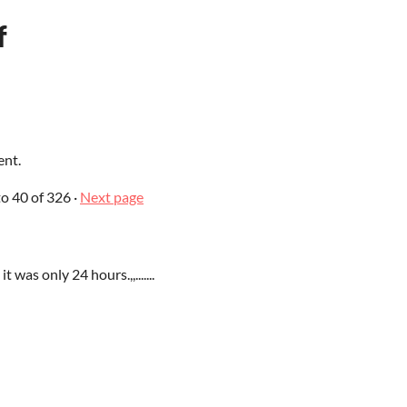
f
ent.
to
40
of 326
·
Next page
was only 24 hours.,,.......