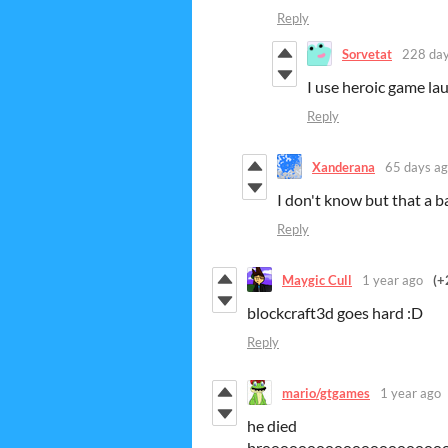
Reply
Sorvetat
228 day
I use heroic game l
Reply
Xanderana
65 days a
I don't know but that
Reply
Maygic Cull
1 year ago
(+
blockcraft3d goes hard :D
Reply
mario/gtgames
1 year ago
he died
broooooooooooooooooooo